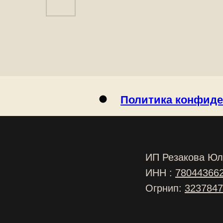
Политика конфид
ИП Резакова Юл
ИНН :
78044366
Огрнип:
3237847