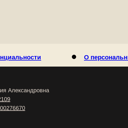
енциальности
О персональ
ия Александровна
2109
00276670