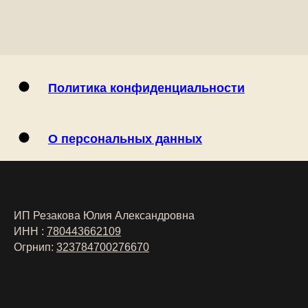
Политика конфиденциальности
О персональных данных
ИП Резакова Юлия Александровна
ИНН :
780443662109
Огрнип:
323784700276670