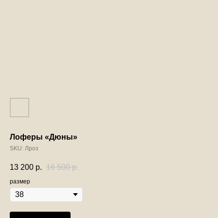
Лоферы «Дюны»
SKU:
Лроз
13 200
р.
16 500
р.
размер